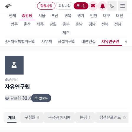
당원가입
회원가입
로그인
전체
중앙당
서울
부산
경북
경기
인천
대구
대전
광주
울산
세종
강원
충북
충남
경남
전북
전남
제주
정선거개혁특별위원회
사무처
상설위원회
대변인실
자유연구원
정치
중앙당
자유연구원
팔로워
32
명
팔로우
구성원
논평
정책뷰포인트
개요
구성원 게시판
5
3
10