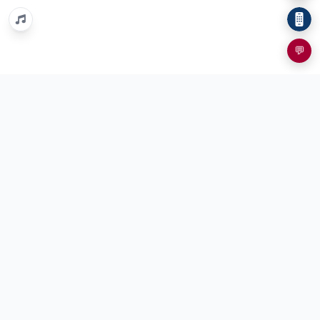
💬
홈
org
%EC%9E%90%EC%9C%A0%EC%97%B0%EA%B5%AC%EC%9B%90
자유와혁신
새로운 정치, 새로운 미래를 함께 만들어갑니다.
연락처
서울 용산구 청파로45길 19, 복조빌딩 3층
(지번: 서울 용산구 청파동3가 29-14, 우편번호: 04307)
02-2634-2023 / 02-2634-2024
FAX:
02-2634-2026