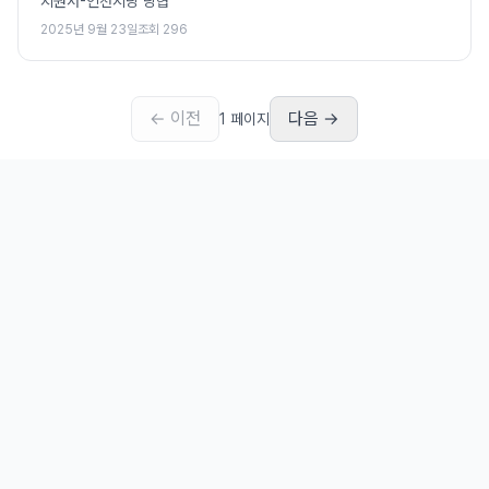
지원서-인천시당 당협
2025년 9월 23일
조회
296
← 이전
다음 →
1
페이지