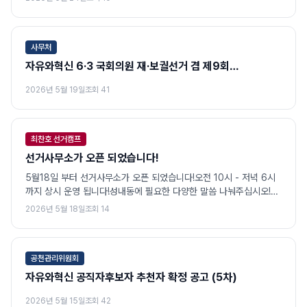
사무처
자유와혁신 6·3 국회의원 재·보궐선거 겸 제9회
전국동시지방선거 공직선거 후보자 등록 현황
2026년 5월 19일
조회
41
최찬호 선거캠프
선거사무소가 오픈 되었습니다!
5월18일 부터 선거사무소가 오픈 되었습니다!오전 10시 - 저녁 6시
까지 상시 운영 됩니다!성내동에 필요한 다양한 말씀 나눠주십시오!
성내동 주민 모든 분들을 언제나 환영합니다!
2026년 5월 18일
조회
14
공천관리위원회
자유와혁신 공직자후보자 추천자 확정 공고 (5차)
2026년 5월 15일
조회
42