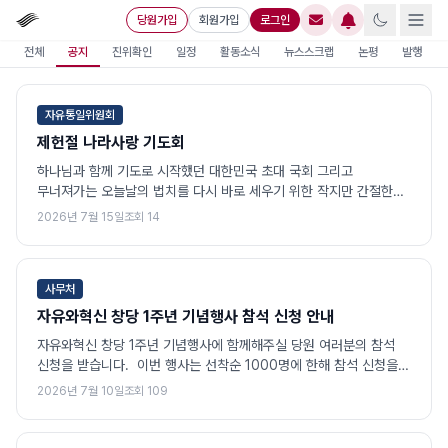
당원가입
회원가입
로그인
전체
공지
진위확인
일정
활동소식
뉴스스크랩
논평
발행
자유통일위원회
제헌절 나라사랑 기도회
하나님과 함께 기도로 시작했던 대한민국 초대 국회 그리고
무너져가는 오늘날의 법치를 다시 바로 세우기 위한 작지만 간절한
기도회로 여러분을 초대합니다! 참석 링크 :
2026년 7월 15일
조회
14
https://docs.google.com/forms/d/e/1FAIpQLSfPFR__lv5N8
Qwc
사무처
자유와혁신 창당 1주년 기념행사 참석 신청 안내
자유와혁신 창당 1주년 기념행사에 함께해주실 당원 여러분의 참석
신청을 받습니다. 이번 행사는 선착순 1000명에 한해 참석 신청을
접수합니다. 행사 준비와 원활한 현장 운영을 위해 참석을
2026년 7월 10일
조회
109
희망하시는 분께서는 아래 링크에 접속하셔서 신청서를 작성해주시기
바랍