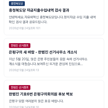
충청북도당
충청북도당 자금지출수입내역 검사 결과
안녕하세요.자유와혁신 충청북도당입니다.정치자금 수입 지출 내역
확인 검사 결과 공유드립니다.
2026년 6월 24일
조회
101
한범진 선거캠프
은평구의 새 바람 - 한범진 선거사무소 개소식
지난 5월 20일, 많은 은평 주민분들의 응원 속에 선거사무소
개소식을 마쳤습니다.보여주신 뜨거운 관심에 진심으로
감사드립니다. 은평에 '애국보수의 젊은 씨앗'을 뿌리겠습니다. 힘을
2026년 5월 24일
조회
13
실어주십시오, 함께 해 주십시오.기호6번 한범진과 함께 해 주십시오.
한범진 선거캠프
한범진 기호6번 은평구의회의원 후보 벽보
은평구 당원 여러분의 많은 호응 바랍니다.
2026년 5월 24일
조회
10