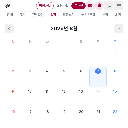
당원가입
회원가입
로그인
전체
공지
진위확인
일정
활동소식
뉴스스크랩
논평
발행
2026
년
8
월
일
월
화
수
목
금
토
1
2
3
4
5
6
7
8
9
10
11
12
13
14
15
16
17
18
19
20
21
22